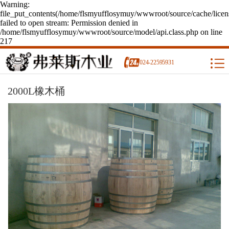
Warning:
file_put_contents(/home/flsmyufflosymuy/wwwroot/source/cache/licen
failed to open stream: Permission denied in
/home/flsmyufflosymuy/wwwroot/source/model/api.class.php on line
217
024-22595931
2000L橡木桶