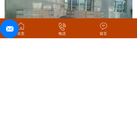
首页
电话
留言
2000L橡木桶
：
目前，随着中国葡萄酒市场的发展与消费者对葡萄酒认知水平
的不断提高，各大葡萄酒企业的产品开始向高档品质方向发展。根
据市场发展的需要，沈阳弗莱斯木业有限公司技术人员通过上百次
实验，成功为客户研发出容量为2000L的
大型橡木桶
，这一成果填补
了国内大容量
橡木桶
生产的空白，为国内大容量橡木桶的首创。公
司生产的2000L橡木桶已经投入使用，通过技术检测和用户使用反
馈，已达到相关质量检验标准。