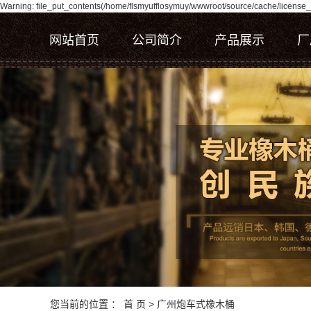
Warning: file_put_contents(/home/flsmyufflosymuy/wwwroot/source/cache/license_c
网站首页
公司简介
产品展示
厂
公司简介
广州马拉车式橡木
企业文化
广州杯架式橡木桶
桶
资质荣誉
广州炮车式橡木桶
广州标准式橡木桶
广州窖藏桶
广州发酵桶
您当前的位置 ：
首 页
>
广州炮车式橡木桶