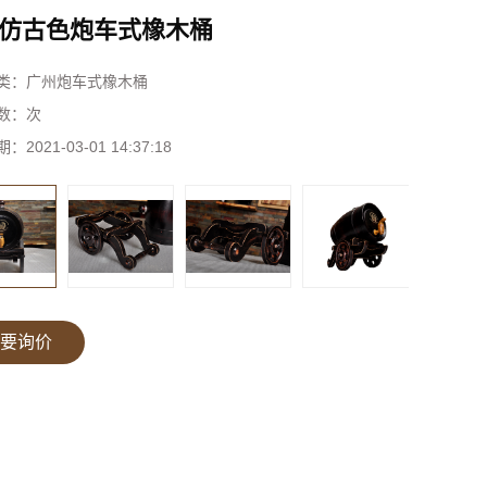
仿古色炮车式橡木桶
类：
广州炮车式橡木桶
数：
次
期：
2021-03-01 14:37:18
要询价