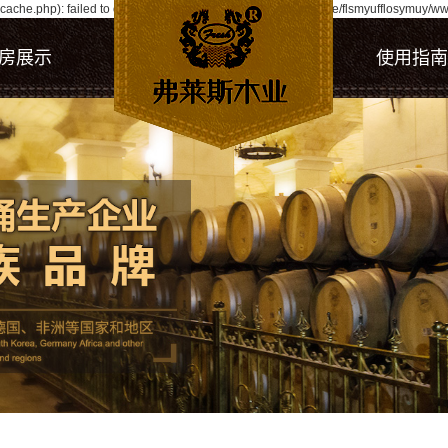
ache.php): failed to open stream: Permission denied in /home/flsmyufflosymuy/ww
房展示
使用指南
使用指南